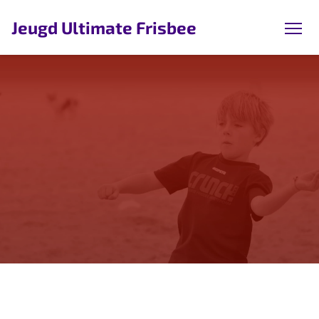
Jeugd Ultimate Frisbee