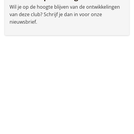
Wil je op de hoogte blijven van de ontwikkelingen
van deze club? Schrijf je dan in voor onze
nieuwsbrief.