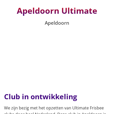
Apeldoorn Ultimate
Apeldoorn
Club in ontwikkeling
We zijn bezig met het opzetten van Ultimate Frisbee