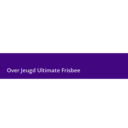
Over Jeugd Ultimate Frisbee
Wij maken Ultimate Frisbee toegankelijk voor alle
kinderen in Nederland, met focus op plezier,
teamwork en persoonlijke groei.
Snelle links