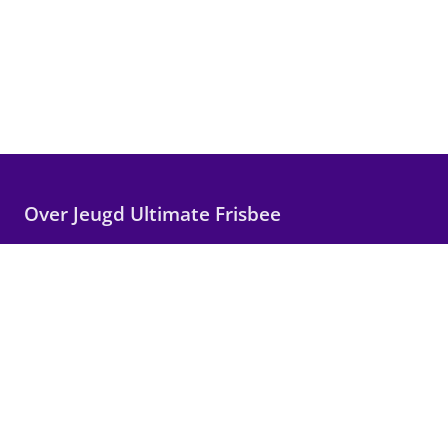
Over Jeugd Ultimate Frisbee
Wij maken Ultimate Frisbee toegankelijk voor alle
kinderen in Nederland, met focus op plezier,
teamwork en persoonlijke groei.
Snelle links
Wat is Ultimate?