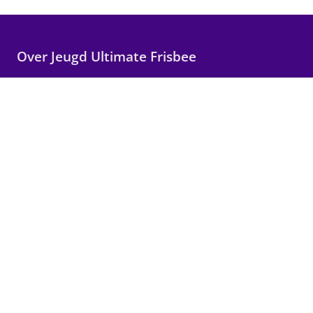
Over Jeugd Ultimate Frisbee
Wij maken Ultimate Frisbee toegankelijk voor alle
kinderen in Nederland, met focus op plezier,
teamwork en persoonlijke groei.
Snelle links
Wat is Ultimate?
Vind een club
Contact
Volg ons