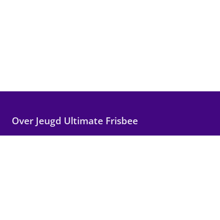
Over Jeugd Ultimate Frisbee
Wij maken Ultimate Frisbee toegankelijk voor alle
kinderen in Nederland, met focus op plezier,
teamwork en persoonlijke groei.
Snelle links