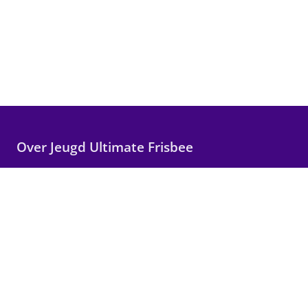
Over Jeugd Ultimate Frisbee
Wij maken Ultimate Frisbee toegankelijk voor alle
kinderen in Nederland, met focus op plezier,
teamwork en persoonlijke groei.
Snelle links
Wat is Ultimate?