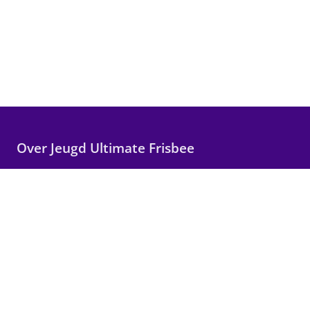
Over Jeugd Ultimate Frisbee
Wij maken Ultimate Frisbee toegankelijk voor alle
kinderen in Nederland, met focus op plezier,
teamwork en persoonlijke groei.
Snelle links
Wat is Ultimate?