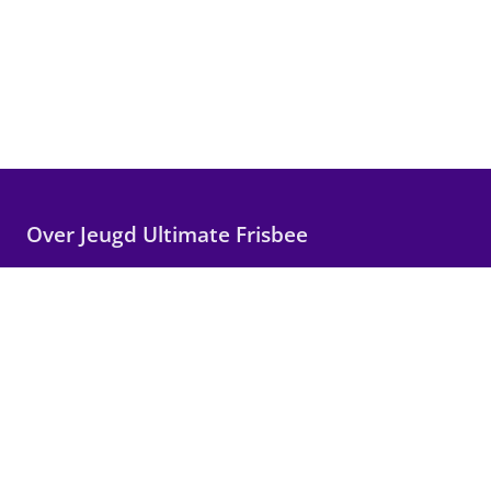
Over Jeugd Ultimate Frisbee
Wij maken Ultimate Frisbee toegankelijk voor alle
kinderen in Nederland, met focus op plezier,
teamwork en persoonlijke groei.
Snelle links
Wat is Ultimate?