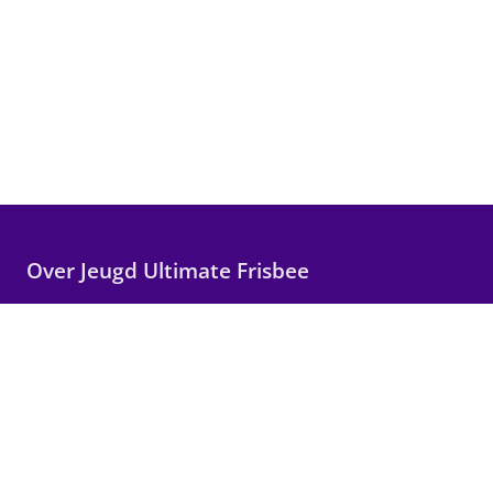
Over Jeugd Ultimate Frisbee
Wij maken Ultimate Frisbee toegankelijk voor alle
kinderen in Nederland, met focus op plezier,
teamwork en persoonlijke groei.
Snelle links